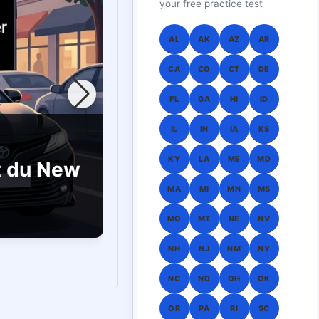
your free practice test
AL
AK
AZ
AR
CA
CO
CT
DE
FL
GA
HI
ID
IL
IN
IA
KS
KY
LA
ME
MD
at du New
Examen de Licencia 
MA
MI
MN
MS
MO
MT
NE
NV
NH
NJ
NM
NY
NC
ND
OH
OK
OR
PA
RI
SC