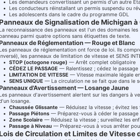
Les demandeurs convertissant un permis d'un autre Ét
Les conducteurs réinstallant un permis suspendu ou r
Les adolescents dans le cadre du programme GDL
Panneaux de Signalisation de Michigan à
La reconnaissance des panneaux est l'un des domaines les p
panneau parmi quatre options sans étiquettes de texte.
Panneaux de Réglementation — Rouge et Blanc
Les panneaux de réglementation ont force de loi. Ils com
inversé), les panneaux de limitation de vitesse et SENS IN
STOP (octogone rouge)
— Arrêt complet obligatoire
CÉDEZ LE PASSAGE
— Ralentissez ; cédez le passage
LIMITATION DE VITESSE
— Vitesse maximale légale en
SENS UNIQUE
— La circulation ne se fait que dans le s
Panneaux d'Avertissement — Losange Jaune
Les panneaux d'avertissement alertent sur les dangers à ven
d'un losange.
Chaussée Glissante
— Réduisez la vitesse ; évitez les
Passage Piétons
— Préparez-vous à céder le passage
Zone Scolaire
— Réduisez la vitesse ; surveillez les en
Passage à Niveau
— Préparez-vous à vous arrêter pour
Lois de Circulation et Limites de Vitesse