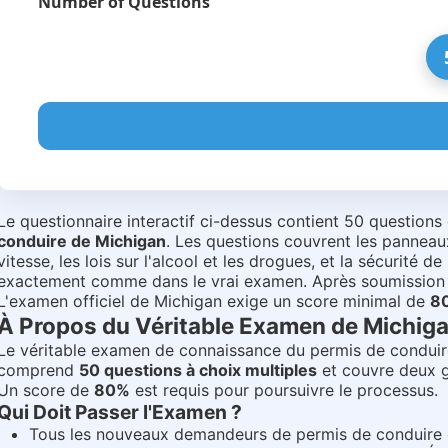
Number of Questions
Examen du Permis de Conduire du Mich
Le questionnaire interactif ci-dessus contient 50 questions q
conduire de Michigan
. Les questions couvrent les panneaux 
Quiz preview: 3 sample questions.
vitesse, les lois sur l'alcool et les drogues, et la sécurit
exactement comme dans le vrai examen. Après soumission vo
L'examen officiel de Michigan exige un score minimal de
8
Que vous indique un panneau octogonal rouge
À Propos du Véritable Examen de Michig
Que signifie un panneau fanion jaune
Le véritable examen de connaissance du permis de conduire 
comprend
50 questions à choix multiples
et couvre deux gr
Quelle est la forme d un panneau de cédez le passage
Un score de
80%
est requis pour poursuivre le processus.
Qui Doit Passer l'Examen ?
Tous les nouveaux demandeurs de permis de conduire