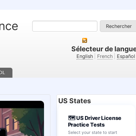
ence
Rechercher
S'abonner à RSS feed
Sélecteur de langu
English
French
Español
DL
US States
🗺️ US Driver License
Practice Tests
Select your state to start