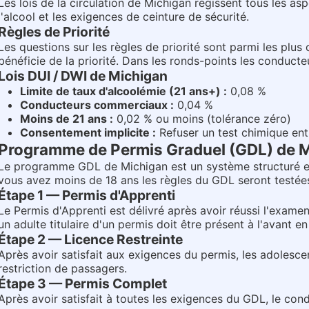
Les lois de la circulation de Michigan régissent tous les asp
l'alcool et les exigences de ceinture de sécurité.
Règles de Priorité
Les questions sur les règles de priorité sont parmi les plus 
bénéficie de la priorité. Dans les ronds-points les conducte
Lois DUI / DWI de Michigan
Limite de taux d'alcoolémie (21 ans+) :
0,08 %
Conducteurs commerciaux :
0,04 %
Moins de 21 ans :
0,02 % ou moins (tolérance zéro)
Consentement implicite :
Refuser un test chimique ent
Programme de Permis Graduel (GDL) de 
Le programme GDL de Michigan est un système structuré en 
vous avez moins de 18 ans les règles du GDL seront testée
Étape 1 — Permis d'Apprenti
Le Permis d'Apprenti est délivré après avoir réussi l'exame
un adulte titulaire d'un permis doit être présent à l'avant 
Étape 2 — Licence Restreinte
Après avoir satisfait aux exigences du permis, les adoles
restriction de passagers.
Étape 3 — Permis Complet
Après avoir satisfait à toutes les exigences du GDL, le cond