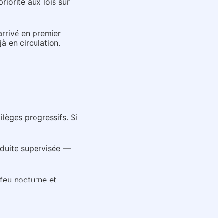
riorité aux lois sur
arrivé en premier
à en circulation.
lèges progressifs. Si
onduite supervisée —
feu nocturne et