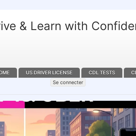
Aller
au
ive & Learn with Confid
contenu
principal
OME
US DRIVER LICENSE
CDL TESTS
C
Se connecter