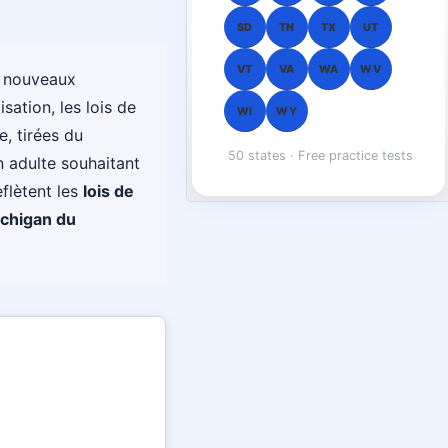
SD
TN
TX
UT
VT
VA
WA
WV
s nouveaux
sation, les lois de
WI
WY
e, tirées du
50 states · Free practice tests
 adulte souhaitant
eflètent les
lois de
ichigan du