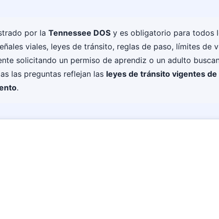
strado por la
Tennessee DOS
y es obligatorio para todos l
ñales viales, leyes de tránsito, reglas de paso, límites de
te solicitando un permiso de aprendiz o un adulto buscando 
s las preguntas reflejan las
leyes de tránsito vigentes 
tento
.