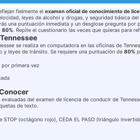
eflejan fielmente el
examen oficial de conocimiento de lic
velocidad, leyes de alcohol y drogas, y seguridad básica de
rás una puntuación inmediata y un desglose pregunta por pr
e
80%
. Repite el cuestionario las veces que quieras para re
e Tennessee
nessee se realiza en computadora en las oficinas de Tenn
o y leyes de tránsito. Se requiere una puntuación de
80%
p
e por primera vez
cada
 Conocer
ás evaluadas del examen de licencia de conducir de Tennes
iquetas de texto.
al de STOP (octágono rojo), CEDA EL PASO (triángulo invert